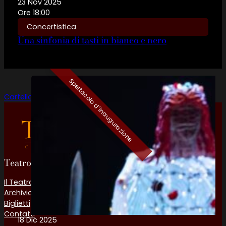
23 Nov 2025
Ore 18:00
Concertistica
Una sinfonia di tasti in bianco e nero
Spettacolo d’inaugurazione
Cartellone
Teatro Rossetti
Il Teatro Comunale
Archivio stagioni
Biglietti
Contatti
18 Dic 2025
Follow us on Facebook
Follow us on YouTube