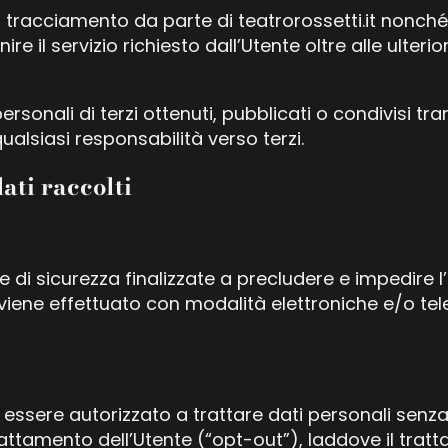
i tracciamento da parte di teatrorossetti.it nonché dei
re il servizio richiesto dall’Utente oltre alle ulteri
onali di terzi ottenuti, pubblicati o condivisi tramit
qualsiasi responsabilità verso terzi.
ati raccolti
e di sicurezza finalizzate a precludere e impedire l
o viene effettuato con modalità elettroniche e/o t
può essere autorizzato a trattare dati personali senz
trattamento dell’Utente (“opt-out”), laddove il tra