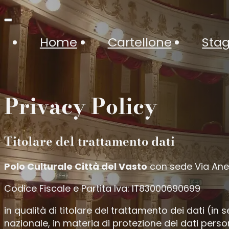
Home
Cartellone
Stag
Privacy Policy
Titolare del trattamento dati
Polo Culturale Città del Vasto
con sede Via Anell
Codice Fiscale e Partita Iva: IT83000690699
in qualità di titolare del trattamento dei dati (i
nazionale, in materia di protezione dei dati perso