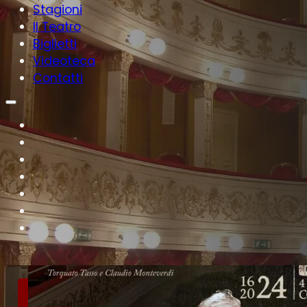
Stagioni
Il Teatro
Biglietti
Videoteca
Contatti
Concertistica