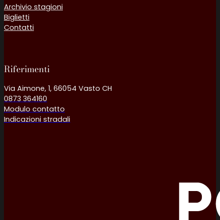
Archivio stagioni
Biglietti
Contatti
Follow us on Facebook
Follow us on YouTube
Riferimenti
Via Aimone, 1, 66054 Vasto CH
0873 364160
Modulo contatto
Indicazioni stradali