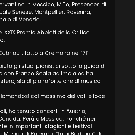
Cervantino in Messico, MiTo, Presences di
cale Senese, Montpellier, Ravenna,
ale di Venezia.
l XXIX Premio Abbiati della Critica
o.
abriac”, fatto a Cremona nel 1711.
o gli studi pianistici sotto la guida di
to con Franco Scala ad Imola ed ha
estero, sia di pianoforte che di musica
iplomandosi col massimo dei voti e lode
li, ha tenuto concerti in Austria,
, Canada, Perù e Messico, nonché nei
e in importanti stagioni e festival
la Musica di Palermo, “Luigi Barbara” di