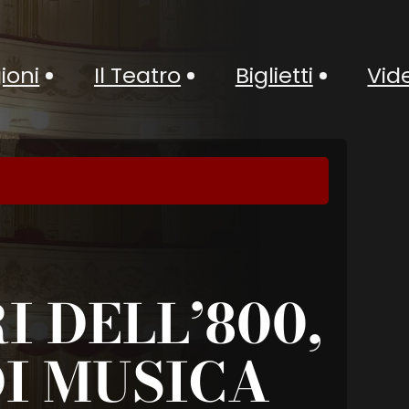
ioni
Il Teatro
Biglietti
Vid
I DELL’800,
DI MUSICA