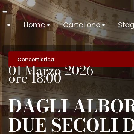
Home
Cartellone
Stag
Concertistica
01 Marzo 2026
ore 18:00
DAGLI ALBOR
DUE SECOLI 