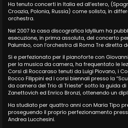
Ha tenuto concerti in Italia ed all’estero, (Spa
Croazia, Polonia, Russia) come solista, in diff
orchestra.
Nel 2007 la casa discografica Idyllium ha pubb
esecuzione, in prima assoluta, del concerto pe
Palumbo, con l’orchestra di Roma Tre diretta da 
Si e perfezionato per il pianoforte con Giovann
per la musica da camera, ha frequentato le lezi
Corsi di Roccaraso tenuti da Luigi Piovano, i Co
Rocco Filippini ed i corsi biennali presso la “S
da camera del Trio di Trieste” sotto la guida 
Zanettovich ed Enrico Bronzi, ottenendo un dip
Ha studiato per quattro anni con Maria Tipo pre
proseguendo il proprio perfezionamento presso 
Andrea Lucchesini.