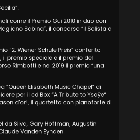
ecilia”.
nali come il Premio Gui 2010 in duo con
Magliano Sabina”, il concorso “il Solista e
mio “2. Wiener Schule Preis” conferito
o, il premio speciale e il premio del
orso Rimbotti e nel 2019 il premio “una
osa “Queen Elisabeth Music Chapel” di
idere per il cd Box “A Tribute to Ysaÿe”
son d’or!, il quartetto con pianoforte di
el da Silva, Gary Hoffman, Augustin
-Claude Vanden Eynden.