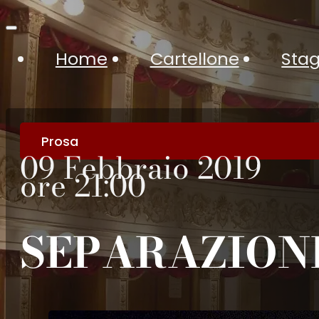
Home
Cartellone
Stag
Prosa
09 Febbraio 2019
ore 21:00
SEPARAZION