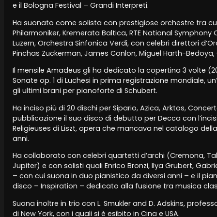
e il Bologna Festival – Grandi Interpreti.
Ha suonato come solista con prestigiose orchestre tra cu
Philarmoniker, Kremerata Baltica, RTE National Symphony Or
Luzern, Orchestra Sinfonica Verdi, con celebri direttori d’Orc
Pinchas Zuckerman, James Conlon, Miguel Harth-Bedoya, Gi
Il mensile Amadeus gli ha dedicato la copertina 3 volte (20
Sonate op. 1 di Luchesi in prima registrazione mondiale, u
gli ultimi brani per pianoforte di Schubert.
Ha inciso più di 20 dischi per Sipario, Azica, Arktos, Concert
pubblicazione il suo disco di debutto per Decca con l’inci
Religieuses di Liszt, opera che mancava nel catalogo dell
anni.
Ha collaborato con celebri quartetti d’archi (Cremona, Taka
Jupiter) e con solisti quali Enrico Bronzi, Ilya Grubert, Ga
– con cui suona in duo pianistico da diversi anni – e il pian
disco – Inspiration – dedicato alla fusione tra musica clas
Suona inoltre in trio con L. Smukler and D. Adskins, professor
di New York, con i quali si è esibito in Cina e USA.