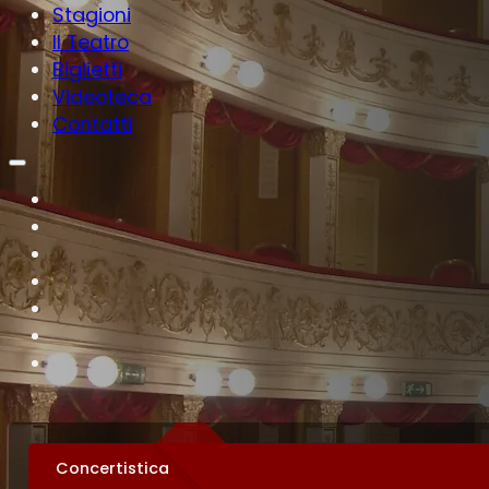
Stagioni
Il Teatro
Biglietti
Videoteca
Contatti
Concertistica