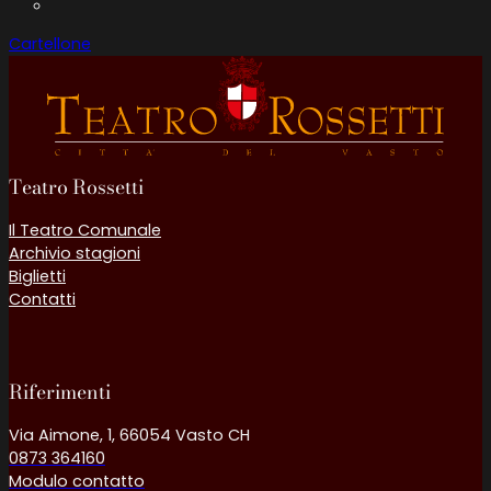
Cartellone
Teatro Rossetti
Il Teatro Comunale
Archivio stagioni
Biglietti
Contatti
Follow us on Facebook
Follow us on YouTube
Riferimenti
Via Aimone, 1, 66054 Vasto CH
0873 364160
Modulo contatto